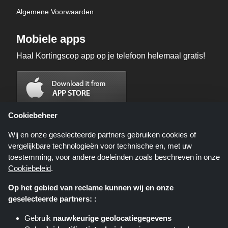
Algemene Voorwaarden
Mobiele apps
Haal Kortingscop app op je telefoon helemaal gratis!
Cookiebeheer
Wij en onze geselecteerde partners gebruiken cookies of
vergelijkbare technologieën voor technische en, met uw
toestemming, voor andere doeleinden zoals beschreven in onze
Cookiebeleid
.
Op het gebied van reclame kunnen wij en onze
geselecteerde partners: :
Kortingscop.nl is een website die u deals, kortingen en kortingscodes biedt;
deze deals of aanbiedingen worden beschikbaar gesteld door verschillende
Gebruik
nauwkeurige geolocatiegegevens
affiliate netwerken. Kortingscop.nl of zijn medewerkers maken geen deel uit