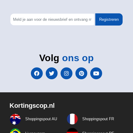
Registreren
Volg
ons op
Kortingscop.nl
Shoppingspout AU
Shoppingspout FR