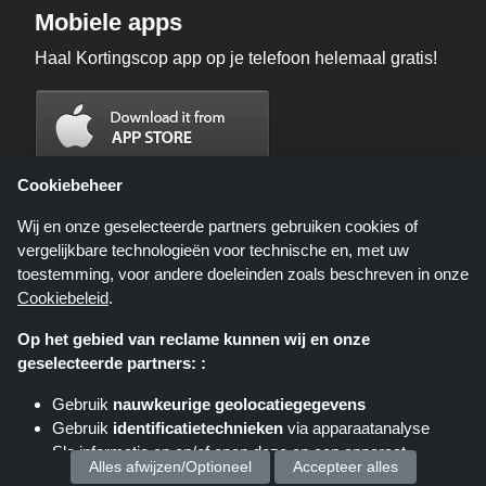
Mobiele apps
Haal Kortingscop app op je telefoon helemaal gratis!
Cookiebeheer
Wij en onze geselecteerde partners gebruiken cookies of
vergelijkbare technologieën voor technische en, met uw
toestemming, voor andere doeleinden zoals beschreven in onze
Cookiebeleid
.
Op het gebied van reclame kunnen wij en onze
geselecteerde partners: :
Kortingscop.nl is een website die u deals, kortingen en kortingscodes biedt;
deze deals of aanbiedingen worden beschikbaar gesteld door verschillende
Gebruik
nauwkeurige geolocatiegegevens
affiliate netwerken. Kortingscop.nl of zijn medewerkers maken geen deel uit
Gebruik
identificatietechnieken
via apparaatanalyse
van het bestelproces wanneer u een bestelling plaatst via deze links, zij
ontvangen enkel een commissie via deze links/deals.
Sla informatie op en/of open deze op een apparaat
Copyright © 2025 Kortingscop. Alle rechten voorbehouden.
Alles afwijzen/Optioneel
Accepteer alles