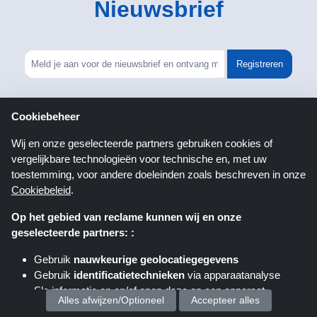
Nieuwsbrief
Registreren
Cookiebeheer
Wij en onze geselecteerde partners gebruiken cookies of
Volg
ons op
vergelijkbare technologieën voor technische en, met uw
toestemming, voor andere doeleinden zoals beschreven in onze
Cookiebeleid
.
Op het gebied van reclame kunnen wij en onze
geselecteerde partners: :
Gebruik
nauwkeurige geolocatiegegevens
Kortingscop.nl
Gebruik
identificatietechnieken
via apparaatanalyse
Sla informatie op en/of open deze op een apparaat
Alles afwijzen/Optioneel
Accepteer alles
Shoppingspout AU
Shoppingspout FR