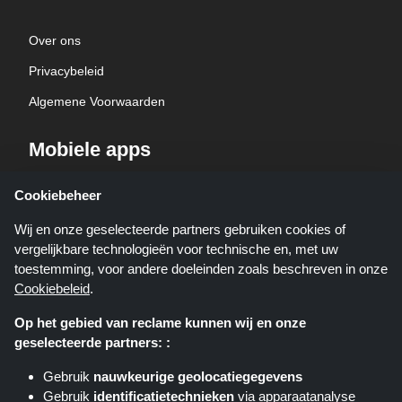
Over ons
Privacybeleid
Algemene Voorwaarden
Mobiele apps
Haal Kortingscop app op je telefoon helemaal gratis!
Cookiebeheer
Wij en onze geselecteerde partners gebruiken cookies of
vergelijkbare technologieën voor technische en, met uw
toestemming, voor andere doeleinden zoals beschreven in onze
Cookiebeleid
.
Op het gebied van reclame kunnen wij en onze
geselecteerde partners: :
Kortingscop.nl is een website die u deals, kortingen en kortingscodes biedt;
deze deals of aanbiedingen worden beschikbaar gesteld door verschillende
Gebruik
nauwkeurige geolocatiegegevens
affiliate netwerken. Kortingscop.nl of zijn medewerkers maken geen deel uit
Gebruik
identificatietechnieken
via apparaatanalyse
van het bestelproces wanneer u een bestelling plaatst via deze links, zij