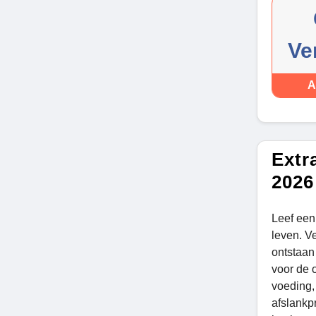
Ve
A
Extr
2026
Leef een
leven. Ve
ontstaan
voor de o
voeding,
afslankp