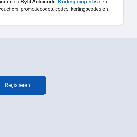
gscode
en
Byfit Actiecode
.
Kortingscop.nl
is een
-vouchers, promotiecodes, codes, kortingscodes en
Registreren