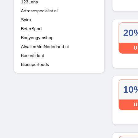
123Lens
Artrosespecialist.nl
Spiru
BeterSport
20%
Bodyengymshop
AfvallenMetNederland.nl
U
Beconfident
Biosuperfoods
10%
U