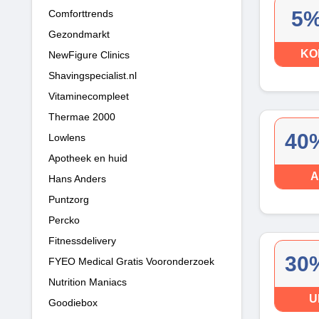
5%
Comforttrends
Gezondmarkt
KO
NewFigure Clinics
Shavingspecialist.nl
Vitaminecompleet
Thermae 2000
40%
Lowlens
Apotheek en huid
A
Hans Anders
Puntzorg
Percko
Fitnessdelivery
30%
FYEO Medical Gratis Vooronderzoek
Nutrition Maniacs
U
Goodiebox