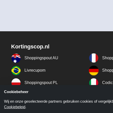
Kortingscop.nl
Shoppingspout AU
Shopp
Livrecupom
Shopp
Shoppingspout PL
Codic
Cookiebeheer
Shoppingspout ES
Shopp
Wij en onze geselecteerde partners gebruiken cookies of vergelij
Cookiebeleid
.
Shoppingspout SE
Shopp