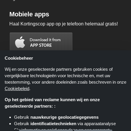
Mobiele apps
Haal Kortingscop app op je telefoon helemaal gratis!
Cookiebeheer
Wij en onze geselecteerde partners gebruiken cookies of
vergelijkbare technologieën voor technische en, met uw
toestemming, voor andere doeleinden zoals beschreven in onze
Cookiebeleid
.
Op het gebied van reclame kunnen wij en onze
geselecteerde partners: :
Kortingscop.nl is een website die u deals, kortingen en kortingscodes biedt;
deze deals of aanbiedingen worden beschikbaar gesteld door verschillende
Gebruik
nauwkeurige geolocatiegegevens
affiliate netwerken. Kortingscop.nl of zijn medewerkers maken geen deel uit
Gebruik
identificatietechnieken
via apparaatanalyse
van het bestelproces wanneer u een bestelling plaatst via deze links, zij
ontvangen enkel een commissie via deze links/deals.
Sla informatie op en/of open deze op een apparaat