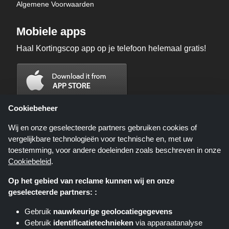
Algemene Voorwaarden
Mobiele apps
Haal Kortingscop app op je telefoon helemaal gratis!
Cookiebeheer
Wij en onze geselecteerde partners gebruiken cookies of
vergelijkbare technologieën voor technische en, met uw
toestemming, voor andere doeleinden zoals beschreven in onze
Cookiebeleid
.
Op het gebied van reclame kunnen wij en onze
geselecteerde partners: :
Kortingscop.nl is een website die u deals, kortingen en kortingscodes biedt;
deze deals of aanbiedingen worden beschikbaar gesteld door verschillende
Gebruik
nauwkeurige geolocatiegegevens
affiliate netwerken. Kortingscop.nl of zijn medewerkers maken geen deel uit
Gebruik
identificatietechnieken
via apparaatanalyse
van het bestelproces wanneer u een bestelling plaatst via deze links, zij