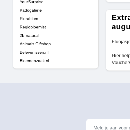
YourSurprise
Kadogalerie
Extr
Florablom
augu
Regiobloemist
2b-natural
Fluojasj
Animals Giftshop
Belevenissen.nl
Hier hel
Bloemenzaak.nl
Vouchers