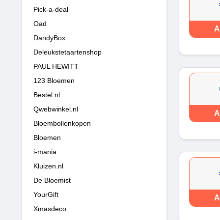
Pick-a-deal
Oad
A
DandyBox
Deleukstetaartenshop
PAUL HEWITT
123 Bloemen
Bestel.nl
Qwebwinkel.nl
A
Bloembollenkopen
Bloemen
i-mania
Kluizen.nl
De Bloemist
YourGift
A
Xmasdeco