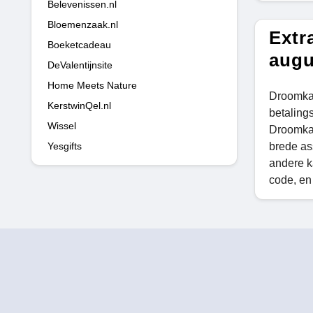
Belevenissen.nl
Bloemenzaak.nl
Extr
Boeketcadeau
augu
DeValentijnsite
Home Meets Nature
Droomkad
KerstwinQel.nl
betaling
Wissel
Droomkad
Yesgifts
brede as
andere k
code, en