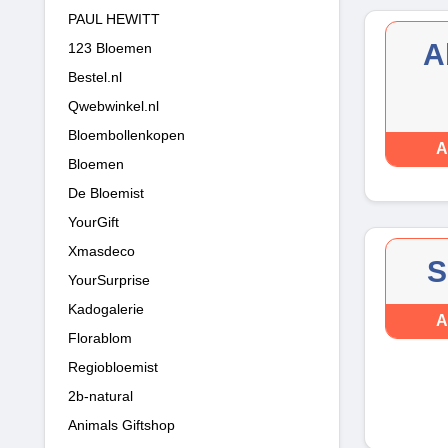
PAUL HEWITT
A
123 Bloemen
Bestel.nl
Qwebwinkel.nl
Bloembollenkopen
A
Bloemen
De Bloemist
YourGift
Xmasdeco
S
YourSurprise
Kadogalerie
A
Florablom
Regiobloemist
2b-natural
Animals Giftshop