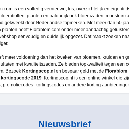
.com is een volledig vernieuwd, fris, overzichtelijk en eigentij
bloembollen, planten en natuurlijk ook bloemzaden, moestuinz
d gekweekt door Nederlandse topmerken. Met meer dan 50 jaar 
 planten heeft Florablom.com onder meer aandachtig geluister
ebshop eenvoudig en duidelijk opgezet. Dat maakt zoeken naar
ger.
eft meer voldoening dan het kweken van bloemen, kruiden en gro
sultaten met kwaliteitszaden. Ze bieden topkwaliteit tegen een c
om. Bezoek
Kortingscop.nl
en bespaar geld met de
Florablom 
kortingscode 2019
. Kortingscop.nl is een online winkel die z
, promotiecodes, kortingscodes en andere korting aanbiedingen
Nieuwsbrief