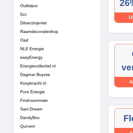
26
Outletpvc
5cc
U
Ditverzinjeniet
Raamdecoratieshop
Oad
NLE Energie
easyEnergy
ve
Energiecollectief.nl
Dagmar Buysse
A
Koopkracht.nl
Pure Energie
Findroommate
Sani Dream
Fl
DandyBox
Qurrent
A