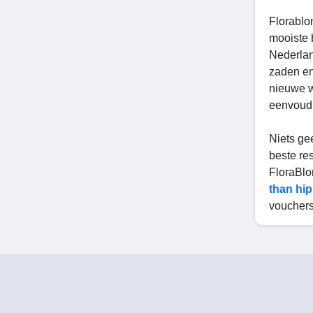
Florablom
mooiste 
Nederlan
zaden en
nieuwe w
eenvoudi
Niets ge
beste re
FloraBl
than hip
vouchers