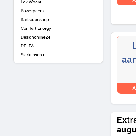
Lex Woont
Powerpeers
Barbequeshop
Comfort Energy
Designonline24
DELTA
Sierkussen.nl
aa
A
Extr
augu