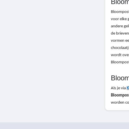
Bloom
Bloompost.
voor elke 
andere ge
de brieven
vormen een
chocolaatj
wordt over
Bloompost
Bloom
Als je via
K
Bloompost
worden con