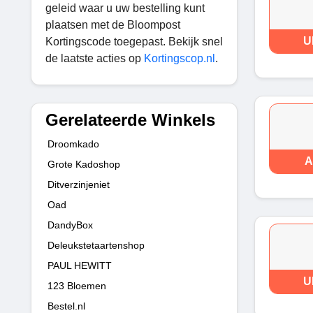
geleid waar u uw bestelling kunt
plaatsen met de Bloompost
U
Kortingscode toegepast. Bekijk snel
de laatste acties op
Kortingscop.nl
.
Gerelateerde Winkels
Droomkado
A
Grote Kadoshop
Ditverzinjeniet
Oad
DandyBox
Deleukstetaartenshop
PAUL HEWITT
U
123 Bloemen
Bestel.nl