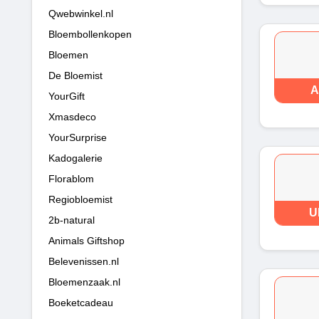
Qwebwinkel.nl
Bloembollenkopen
Bloemen
De Bloemist
A
YourGift
Xmasdeco
YourSurprise
Kadogalerie
Florablom
Regiobloemist
U
2b-natural
Animals Giftshop
Belevenissen.nl
Bloemenzaak.nl
Boeketcadeau