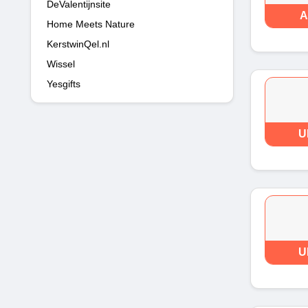
DeValentijnsite
A
Home Meets Nature
KerstwinQel.nl
Wissel
Yesgifts
U
U