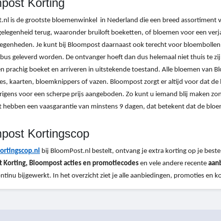
post Korting
nl is de grootste bloemenwinkel in Nederland die een breed assortiment 
gelegenheid terug, waaronder bruiloft boeketten, of bloemen voor een verja
legenheden. Je kunt bij Bloompost daarnaast ook terecht voor bloemboll
bus geleverd worden. De ontvanger hoeft dan dus helemaal niet thuis te z
 prachig boeket en arriveren in uitstekende toestand. Alle bloemen van 
es, kaarten, bloemknippers of vazen. Bloompost zorgt er altijd voor dat de 
igens voor een scherpe prijs aangeboden. Zo kunt u iemand blij maken zonde
 hebben een vaasgarantie van minstens 9 dagen, dat betekent dat de bloe
post Kortingscop
ortingscop.nl
bij BloomPost.nl bestelt, ontvang je extra korting op je bestell
 Korting, Bloompost acties en promotiecodes
en vele andere
recente
aan
tinu bijgewerkt. In het overzicht ziet je alle aanbiedingen, promoties en k