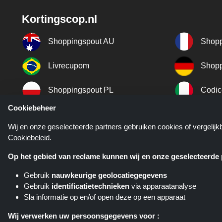
Kortingscop.nl
Shoppingspout AU
Shopp
Livrecupom
Shopp
Shoppingspout PL
Codic
Cookiebeheer
Shoppingspout ES
Shopp
Wij en onze geselecteerde partners gebruiken cookies of vergelij
Cookiebeleid
.
Shoppingspout SE
Shopp
Op het gebied van reclame kunnen wij en onze geselecteerde p
Gebruik
nauwkeurige geolocatiegegevens
Gebruik
identificatietechnieken
via apparaatanalyse
Sla informatie op en/of open deze op een apparaat
Kortingscop.nl is een website di
verschillende affiliate netwerken. K
Wij verwerken uw persoonsgegevens voor :