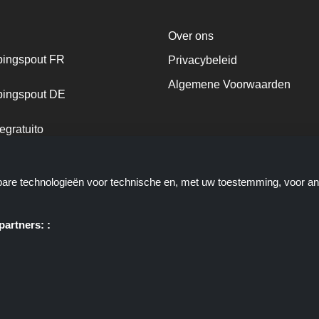
Over ons
ingspout FR
Privacybeleid
Algemene Voorwaarden
ingspout DE
egratuito
ingspout NL
kbare technologieën voor technische en, met uw toestemming, voor a
ingspout DK
artners: :
e u deals, kortingen en kortingscodes biedt; deze deals of aanbiedinge
ortingscop.nl of zijn medewerkers maken geen deel uit van het bestelpr