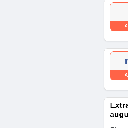
A
A
Extr
augu