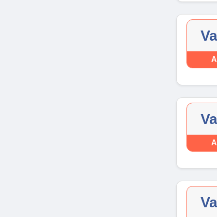
Va
A
Va
A
Va