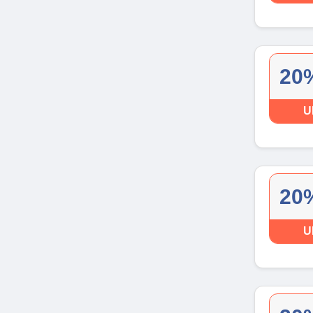
20%
U
20%
U