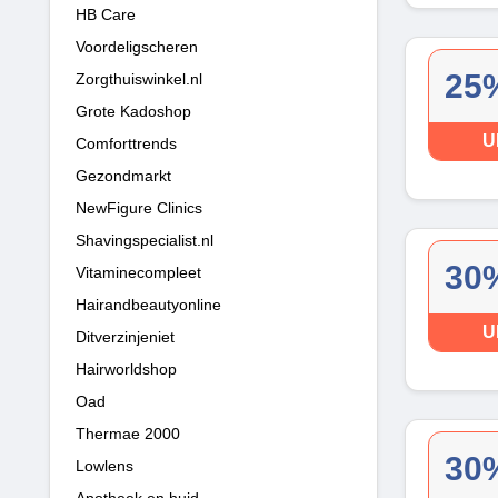
HB Care
Voordeligscheren
25%
Zorgthuiswinkel.nl
Grote Kadoshop
U
Comforttrends
Gezondmarkt
NewFigure Clinics
Shavingspecialist.nl
30%
Vitaminecompleet
Hairandbeautyonline
U
Ditverzinjeniet
Hairworldshop
Oad
Thermae 2000
30%
Lowlens
Apotheek en huid