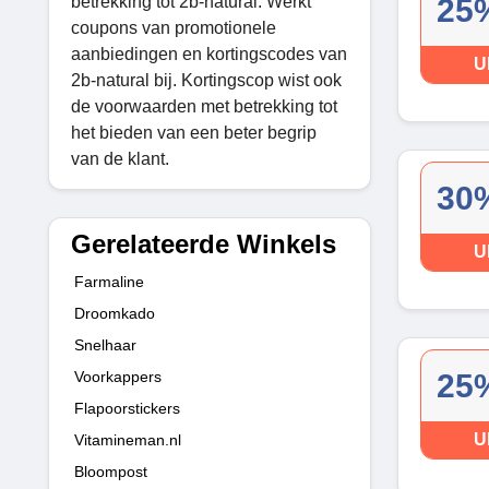
betrekking tot 2b-natural. Werkt
25%
coupons van promotionele
aanbiedingen en kortingscodes van
U
2b-natural bij. Kortingscop wist ook
de voorwaarden met betrekking tot
het bieden van een beter begrip
van de klant.
30%
Gerelateerde Winkels
U
Farmaline
Droomkado
Snelhaar
Voorkappers
25%
Flapoorstickers
U
Vitamineman.nl
Bloompost