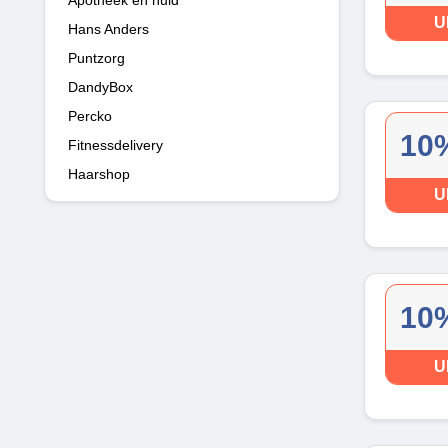
U
Hans Anders
Puntzorg
DandyBox
Percko
10%
Fitnessdelivery
Haarshop
U
10%
U