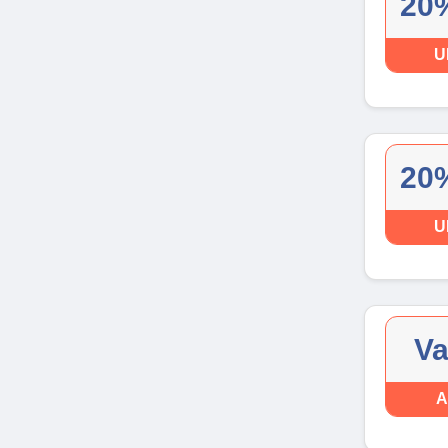
20%
U
20%
U
Va
A