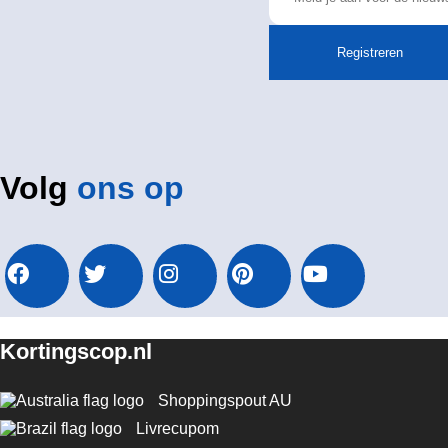
Registreren
Volg
ons op
Kortingscop.nl
Shoppingspout AU
Livrecupom