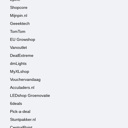
Shopcore
Mijnpin.nl
Geeektech
TomTom
EU Growshop
Vanoutlet
DealExtreme
dmLights
MyXLshop
Vouchervandaag
Acculaders.nl
LEDshop Groenovatie
6deals
Pick-a-deal
Stuntpakker.nl
CentralPoint