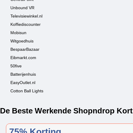
Unbound VR
Televisiewinkel.nl
Koffiediscounter
Mobisun
Witgoedhuis
BespaarBazaar
Eibmarkt.com
50five
Batterijenhuis
EasyOutlet.nl
Cotton Ball Lights
De Beste Werkende Shopndrop Korti
75% Korting