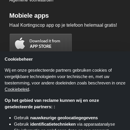
Algemene Voorwaarden
Mobiele apps
Haal Kortingscop app op je telefoon helemaal gratis!
Cookiebeheer
Wij en onze geselecteerde partners gebruiken cookies of
vergelijkbare technologieën voor technische en, met uw
toestemming, voor andere doeleinden zoals beschreven in onze
Cookiebeleid
.
Op het gebied van reclame kunnen wij en onze
geselecteerde partners: :
Kortingscop.nl is een website die u deals, kortingen en kortingscodes biedt;
deze deals of aanbiedingen worden beschikbaar gesteld door verschillende
Gebruik
nauwkeurige geolocatiegegevens
affiliate netwerken. Kortingscop.nl of zijn medewerkers maken geen deel uit
Gebruik
identificatietechnieken
via apparaatanalyse
van het bestelproces wanneer u een bestelling plaatst via deze links, zij
ontvangen enkel een commissie via deze links/deals.