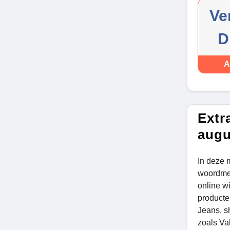
Ve
D
A
Extr
augu
In deze 
woordmer
online w
producte
Jeans, s
zoals Va