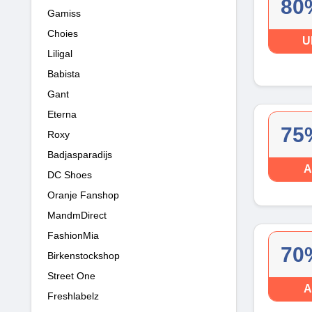
80
Gamiss
Choies
U
Liligal
Babista
Gant
Eterna
75
Roxy
Badjasparadijs
A
DC Shoes
Oranje Fanshop
MandmDirect
FashionMia
70
Birkenstockshop
Street One
A
Freshlabelz