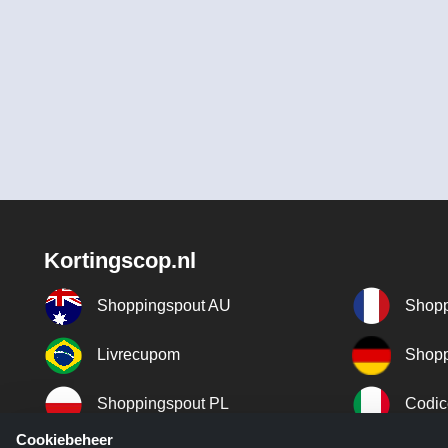
Kortingscop.nl
Shoppingspout AU
Shopp
Livrecupom
Shopp
Shoppingspout PL
Codic
Cookiebeheer