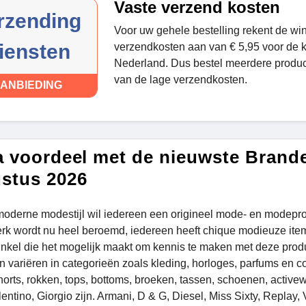
Vaste verzend kosten
rzending
Voor uw gehele bestelling rekent de wi
iensten
verzendkosten aan van € 5,95 voor de 
Nederland. Dus bestel meerdere product
van de lage verzendkosten.
ANBIEDING
a voordeel met de nieuwste Brand
stus 2026
moderne modestijl wil iedereen een origineel mode- en modepro
k wordt nu heel beroemd, iedereen heeft chique modieuze item
inkel die het mogelijk maakt om kennis te maken met deze prod
n variëren in categorieën zoals kleding, horloges, parfums en 
horts, rokken, tops, bottoms, broeken, tassen, schoenen, act
lentino, Giorgio zijn. Armani, D & G, Diesel, Miss Sixty, Repla