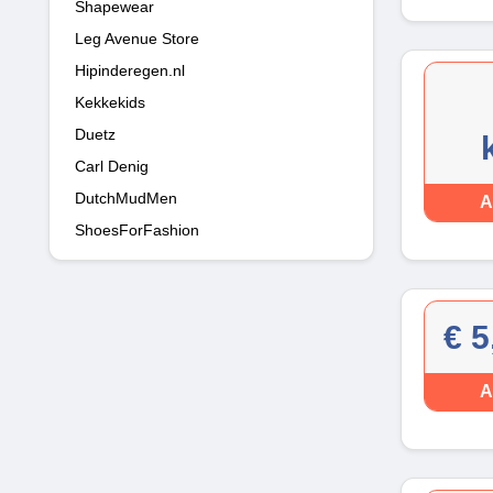
Shapewear
Leg Avenue Store
Hipinderegen.nl
Kekkekids
Duetz
Carl Denig
DutchMudMen
A
ShoesForFashion
€ 5
A