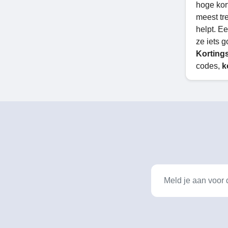
hoge kor
meest tr
helpt. E
ze iets 
Korting
codes,
k