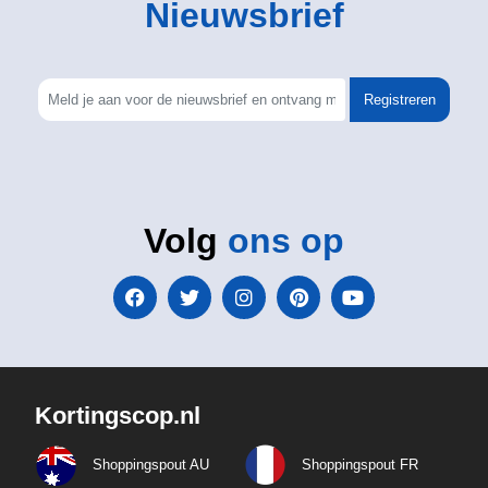
Nieuwsbrief
Registreren
Volg
ons op
Kortingscop.nl
Shoppingspout AU
Shoppingspout FR