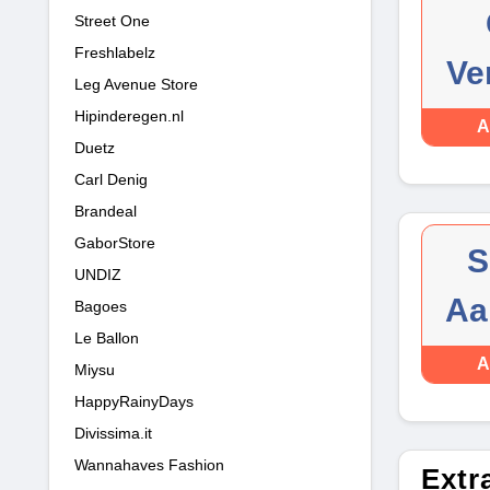
Street One
Freshlabelz
Ve
Leg Avenue Store
Hipinderegen.nl
A
Duetz
Carl Denig
Brandeal
GaborStore
S
UNDIZ
Aa
Bagoes
Le Ballon
A
Miysu
HappyRainyDays
Divissima.it
Wannahaves Fashion
Extr