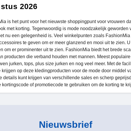
stus 2026
ia is het punt voor het nieuwste shoppingpunt voor vrouwen d
 ook met korting. Tegenwoordig is mode noodzakelijk geworden vo
 het nu een gelegenheid is. Veel winkelpunten zoals FashionMi
ccessoires te geven om er meer glanzend en mooi uit te zien. U 
en om er prominenter uit te zien. FashionMia biedt het brede s
an producten die verband houden met mannen. Meest populaire p
wen jurken, tops, plus size jurken en nog veel meer. Met de faci
te krijgen op deze kledingproducten voor de mode door middel va
 details kunt krijgen van verschillende sales en scherp geprijsd
e kortingscode of promotiecode te gebruiken om de korting te kri
Nieuwsbrief