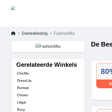
Dameskleding
FashionMia
De Bes
Gerelateerde Winkels
80
ChicMe
DressLily
A
Romwe
Choies
Liligal
Roxy