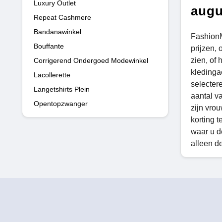
Luxury Outlet
augu
Repeat Cashmere
Bandanawinkel
FashionM
Bouffante
prijzen,
zien, of
Corrigerend Ondergoed Modewinkel
kledinga
Lacollerette
selecter
Langetshirts Plein
aantal v
Opentopzwanger
zijn vrou
korting 
waar u de
alleen d