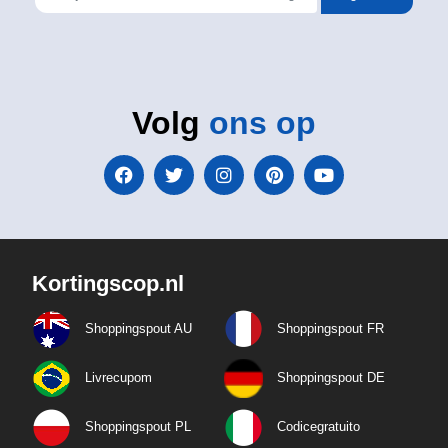
Volg
ons op
Kortingscop.nl
Shoppingspout AU
Shoppingspout FR
Livrecupom
Shoppingspout DE
Shoppingspout PL
Codicegratuito