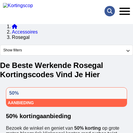
Accessoires
Rosegal
Show filters
De Beste Werkende Rosegal
Kortingscodes Vind Je Hier
50%
AANBIEDING
50% kortingaanbieding
Bezoek de winkel en geniet van
50% korting
op grote