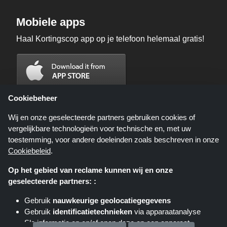
Mobiele apps
Haal Kortingscop app op je telefoon helemaal gratis!
Cookiebeheer
Wij en onze geselecteerde partners gebruiken cookies of
vergelijkbare technologieën voor technische en, met uw
toestemming, voor andere doeleinden zoals beschreven in onze
Cookiebeleid
.
Op het gebied van reclame kunnen wij en onze
geselecteerde partners: :
Kortingscop.nl is een website die u deals, kortingen en kortingscodes biedt;
deze deals of aanbiedingen worden beschikbaar gesteld door verschillende
Gebruik
nauwkeurige geolocatiegegevens
affiliate netwerken. Kortingscop.nl of zijn medewerkers maken geen deel uit
Gebruik
identificatietechnieken
via apparaatanalyse
van het bestelproces wanneer u een bestelling plaatst via deze links, zij
ontvangen enkel een commissie via deze links/deals.
Sla informatie op en/of open deze op een apparaat