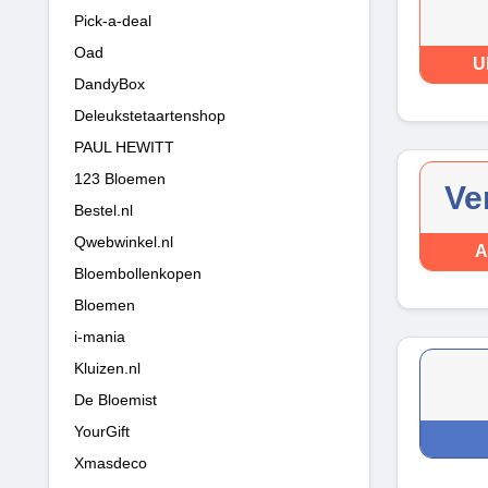
Pick-a-deal
Oad
U
DandyBox
Deleukstetaartenshop
PAUL HEWITT
123 Bloemen
Ve
Bestel.nl
Qwebwinkel.nl
A
Bloembollenkopen
Bloemen
i-mania
Kluizen.nl
De Bloemist
YourGift
Xmasdeco