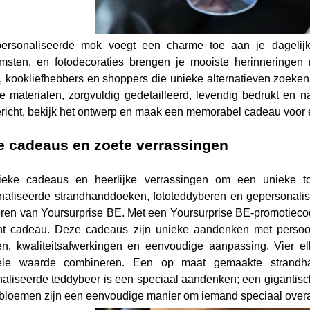
ersonaliseerde mok voegt een charme toe aan je dagelijk
msten, en fotodecoraties brengen je mooiste herinneringen 
, kookliefhebbers en shoppers die unieke alternatieven zoeken
 materialen, zorgvuldig gedetailleerd, levendig bedrukt en
bericht, bekijk het ontwerp en maak een memorabel cadeau voor
e cadeaus en zoete verrassingen
ieke cadeaus en heerlijke verrassingen om een unieke t
naliseerde strandhanddoeken, fototeddyberen en gepersonal
eren van Yoursurprise BE. Met een Yoursurprise BE-promotieco
t cadeau. Deze cadeaus zijn unieke aandenken met persoonlij
n, kwaliteitsafwerkingen en eenvoudige aanpassing. Vier el
ele waarde combineren. Een op maat gemaakte strandhan
aliseerde teddybeer is een speciaal aandenken; een gigantisc
xbloemen zijn een eenvoudige manier om iemand speciaal overa