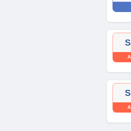
S
A
S
A