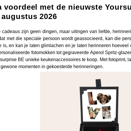
a voordeel met de nieuwste Yours
 augustus 2026
 cadeaus zijn geen dingen, maar uitingen van liefde, herinn
at met die speciale persoon wordt geassocieerd, kan die persoo
 je is, en kan je laten glimlachen en je laten herinneren hoeve
rsonaliseerde fotomokken tot gegraveerde Aperol Spritz-glaze
surprise BE unieke keukenaccessoires te koop. Met fotoprint, 
gewone momenten in gekoesterde herinneringen.