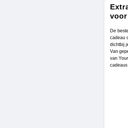
Extr
voor
De beste
cadeau d
dichtbij
Van gepe
van Your
cadeaus 