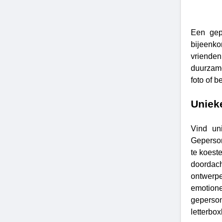
Een gep
bijeenko
vrienden
duurzame
foto of 
Uniek
Vind un
Geperso
te koest
doordach
ontwerpe
emotion
geperson
letterbo