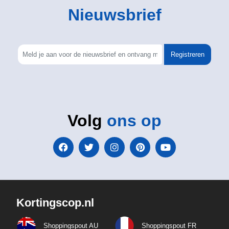
Nieuwsbrief
Registreren
Volg
ons op
Kortingscop.nl
Shoppingspout AU
Shoppingspout FR