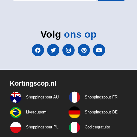
Volg
ons op
Kortingscop.nl
Shoppingspout AU
Shoppingspout FR
Livrecupom
Shoppingspout DE
Shoppingspout PL
Codicegratuito