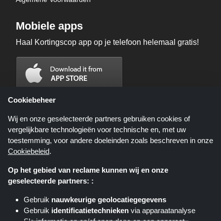
Mobiele apps
Haal Kortingscop app op je telefoon helemaal gratis!
Cookiebeheer
Wij en onze geselecteerde partners gebruiken cookies of
vergelijkbare technologieën voor technische en, met uw
toestemming, voor andere doeleinden zoals beschreven in onze
Cookiebeleid
.
Op het gebied van reclame kunnen wij en onze
geselecteerde partners: :
Kortingscop.nl is een website die u deals, kortingen en kortingscodes biedt;
deze deals of aanbiedingen worden beschikbaar gesteld door verschillende
Gebruik
nauwkeurige geolocatiegegevens
affiliate netwerken. Kortingscop.nl of zijn medewerkers maken geen deel uit
Gebruik
identificatietechnieken
via apparaatanalyse
van het bestelproces wanneer u een bestelling plaatst via deze links, zij
ontvangen enkel een commissie via deze links/deals.