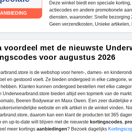
Deze winkel biedt een speciale korting,
actiecodes en andere promotionele aa
ANBIEDING
diensten, waaronder: Snelle bezorging 
Geen verzendkosten, Unieke artikelen, 
a voordeel met de nieuwste Under
ingscodes voor augustus 2026
rbrand.store is de webshop voor heren-, dames- en kinderond
bel en gestoord voelt. Ze bieden ondergoed in elke categorie, wa
hebben. Klanten kunnen ondergoed bestellen met elke categorie
van Underwearbrand.store bieden altijd een topmerk van de markt
malo, Beeren Bodywear en Maxx Owen. Een zeer duidelijke win
ikersvriendelijke website en elk artikel in de winkel vinden. Niet 
rbrand.store, daarom kan een klant de producten tot 365 dagen n
 en up-to-date wilt blijven met de nieuwste
kortingscodes
,
pr
eel meer kortings
aanbiedingen
? Bezoek dagelijks
Kortingscop