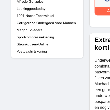
Alfredo Gonzales
Lookinggoodtoday
A
1001 Nacht Feestwinkel
Corrigerend Ondergoed Voor Mannen
Marjon Snieders
Sportcompressiekleding
Extr
Steunkousen-Online
kort
Voetbalshirtskoning
Underwea
comforta
pasvorm 
filters 
Muchacho
een gebru
underwea
besparen
en nog v