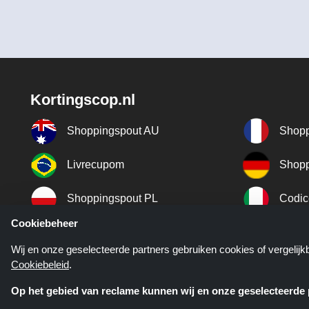
Kortingscop.nl
Shoppingspout AU
Shopp
Livrecupom
Shopp
Shoppingspout PL
Codic
Cookiebeheer
Shoppingspout ES
Shopp
Wij en onze geselecteerde partners gebruiken cookies of vergelij
Cookiebeleid
.
Shoppingspout SE
Shopp
Op het gebied van reclame kunnen wij en onze geselecteerde p