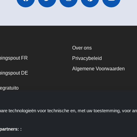
Over ons
ingspout FR
Privacybeleid
Algemene Voorwaarden
ingspout DE
egratuito
ingspout NL
kbare technologieën voor technische en, met uw toestemming, voor a
ingspout DK
artners: :