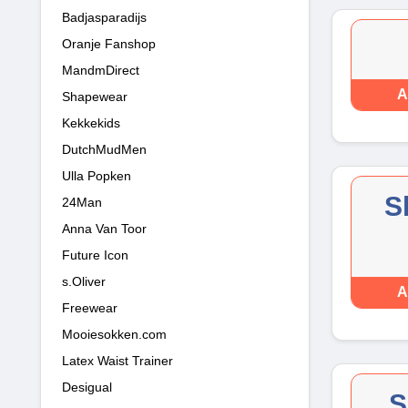
Badjasparadijs
Oranje Fanshop
MandmDirect
A
Shapewear
Kekkekids
DutchMudMen
Ulla Popken
S
24Man
Anna Van Toor
Future Icon
s.Oliver
A
Freewear
Mooiesokken.com
Latex Waist Trainer
Desigual
S