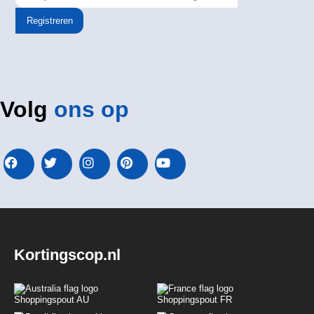
Registreren
Volg
ons op
Kortingscop.nl
Shoppingspout AU
Shoppingspout FR