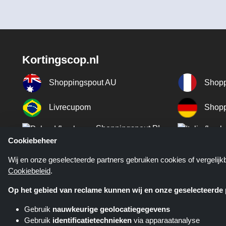
Kortingscop.nl
Shoppingspout AU
Shopp
Livrecupom
Shopp
Shoppingspout PL
Cookiebeheer
Shoppingspout ES
NL
Wij en onze geselecteerde partners gebruiken cookies of vergelij
Cookiebeleid
.
Shoppingspout SE
Op het gebied van reclame kunnen wij en onze geselecteerde p
Gebruik
nauwkeurige geolocatiegegevens
Gebruik
identificatietechnieken
via apparaatanalyse