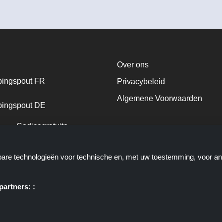
Over ons
ingspout FR
Privacybeleid
Algemene Voorwaarden
ingspout DE
Codicegratuito
Shoppingspout
kbare technologieën voor technische en, met uw toestemming, voor a
Shoppingspout DK
artners: :