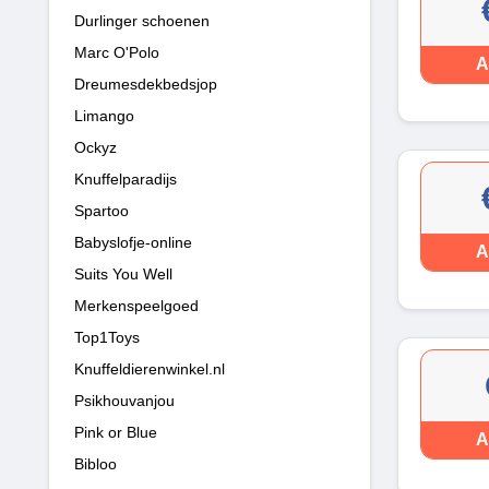
Durlinger schoenen
Marc O'Polo
A
Dreumesdekbedsjop
Limango
Ockyz
Knuffelparadijs
Spartoo
Babyslofje-online
A
Suits You Well
Merkenspeelgoed
Top1Toys
Knuffeldierenwinkel.nl
Psikhouvanjou
Pink or Blue
A
Bibloo