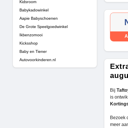
Kidsroom
Babykadowinkel
Aapie Babyschoenen
De Grote Speelgoedwinkel
Ikbenzomooi
A
Kicksshop
Baby en Tiener
Autovoorkinderen.nl
Extr
augu
Bij
Tafto
is ontwi
Korting
Bezoek 
meer aa