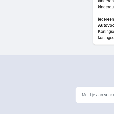
kinderen
kinderau
Iedereen
Autovoo
Kortings
kortings