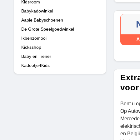
Kidsroom
Babykadowinkel
Aapie Babyschoenen
De Grote Speelgoedwinkel
Ikbenzomooi
A
Kicksshop
Baby en Tiener
Kadootje4Kids
Extr
voor
Bent u o
Op Autov
Mercedes
elektris
en Belgi