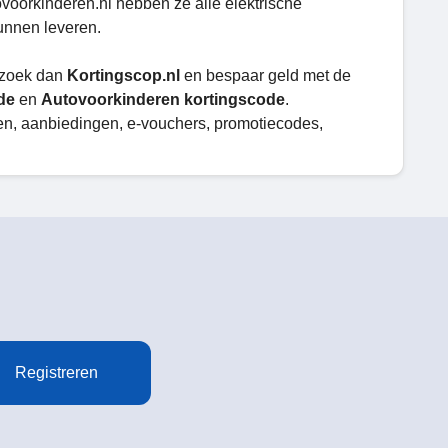
voorkinderen.nl hebben ze alle elektrische
unnen leveren.
Bezoek dan
Kortingscop.nl
en bespaar geld met de
ode
en
Autovoorkinderen kortingscode
.
ngen, aanbiedingen, e-vouchers, promotiecodes,
Registreren