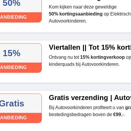
50%
Kom kijken naar deze geweldige
50% kortingsaanbieding
op Elektrische
ANBIEDING
Autovoorkinderen.
Viertallen || Tot 15% ko
15%
Ontvang nu tot
15% kortingverkoop
op
kinderquads bij Autovoorkinderen.
ANBIEDING
Gratis verzending | Aut
Gratis
Bij Autovoorkinderen profiteert u van
gr
bestedingsbedragen boven de
€99
,-.
ANBIEDING