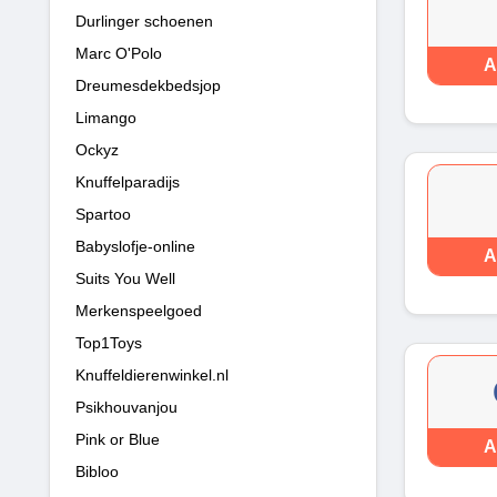
Durlinger schoenen
Marc O'Polo
A
Dreumesdekbedsjop
Limango
Ockyz
Knuffelparadijs
Spartoo
Babyslofje-online
A
Suits You Well
Merkenspeelgoed
Top1Toys
Knuffeldierenwinkel.nl
Psikhouvanjou
Pink or Blue
A
Bibloo