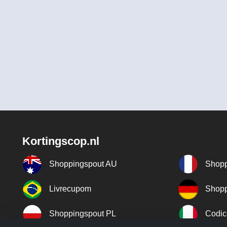
Kortingscop.nl
Shoppingspout AU
Shopp
Livrecupom
Shopp
Shoppingspout PL
Codic