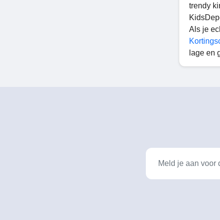
trendy k
KidsDepo
Als je ec
Kortings
lage en 