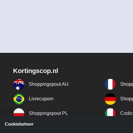
Kortingscop.nl
Shoppingspout AU
Shopp
Livrecupom
Shopp
Shoppingspout PL
Codic
Cookiebeheer
Shoppingspout ES
Shopp