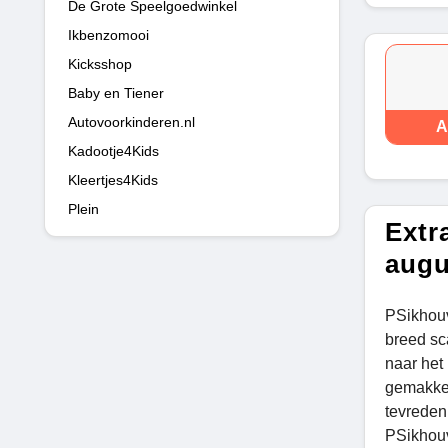
De Grote Speelgoedwinkel
Ikbenzomooi
Kicksshop
Baby en Tiener
Autovoorkinderen.nl
A
Kadootje4Kids
Kleertjes4Kids
Plein
Extr
augu
PSikhouv
breed sca
naar het
gemakkel
tevreden
PSikhouv