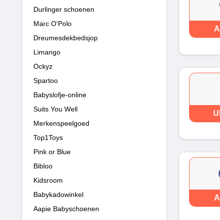
Durlinger schoenen
Marc O'Polo
A
Dreumesdekbedsjop
Limango
Ockyz
Spartoo
Babyslofje-online
Suits You Well
U
Merkenspeelgoed
Top1Toys
Pink or Blue
Bibloo
Kidsroom
Babykadowinkel
A
Aapie Babyschoenen