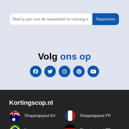
Registreren
Volg
ons op
Kortingscop.nl
Shoppingspout AU
Shoppingspout FR