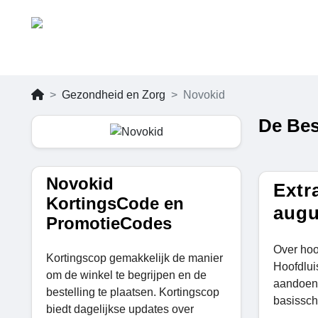
Gezondheid en Zorg
Novokid
De Bes
Novokid
Extr
KortingsCode en
augu
PromotieCodes
Over hoo
Kortingscop gemakkelijk de manier
Hoofdlui
om de winkel te begrijpen en de
aandoeni
bestelling te plaatsen. Kortingscop
basisscho
biedt dagelijkse updates over