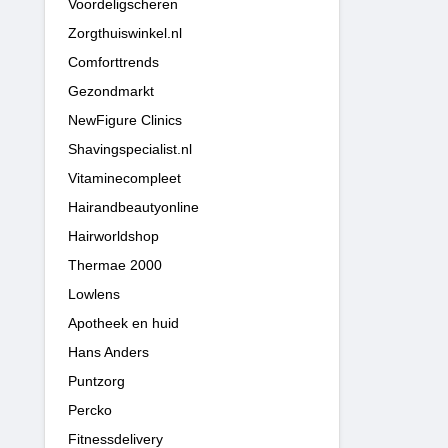
Voordeligscheren
Zorgthuiswinkel.nl
Comforttrends
Gezondmarkt
NewFigure Clinics
Shavingspecialist.nl
Vitaminecompleet
Hairandbeautyonline
Hairworldshop
Thermae 2000
Lowlens
Apotheek en huid
Hans Anders
Puntzorg
Percko
Fitnessdelivery