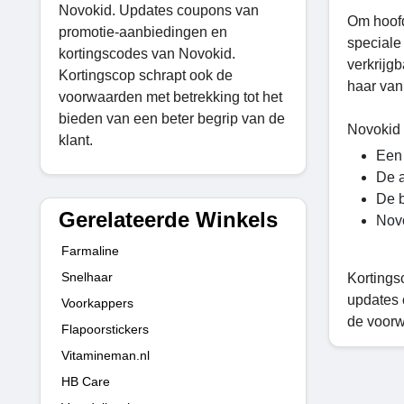
Novokid. Updates coupons van
Om hoofd
promotie-aanbiedingen en
speciale
kortingscodes van Novokid.
verkrijg
Kortingscop schrapt ook de
haar van
voorwaarden met betrekking tot het
bieden van een beter begrip van de
Novokid 
klant.
Een 
De a
De b
Gerelateerde Winkels
Novo
Farmaline
Snelhaar
Kortings
updates 
Voorkappers
de voorw
Flapoorstickers
Vitamineman.nl
HB Care