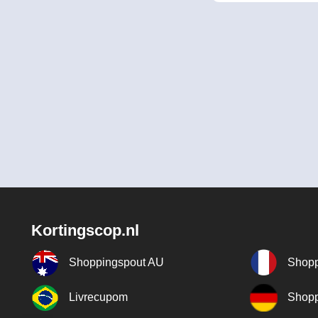
Kortingscop.nl
Shoppingspout AU
Shopp
Livrecupom
Shopp