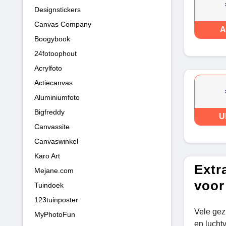
Designstickers
Canvas Company
A
Boogybook
24fotoophout
Acrylfoto
Actiecanvas
Aluminiumfoto
Bigfreddy
U
Canvassite
Canvaswinkel
Karo Art
Extr
Mejane.com
voor
Tuindoek
123tuinposter
Vele gez
MyPhotoFun
en luchtv