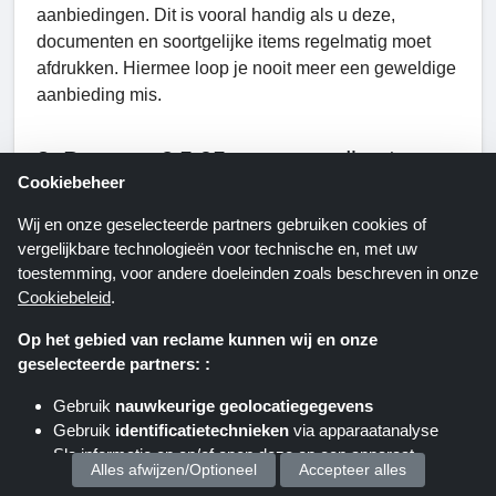
aanbiedingen. Dit is vooral handig als u deze,
documenten en soortgelijke items regelmatig moet
afdrukken. Hiermee loop je nooit meer een geweldige
aanbieding mis.
3. Bespaar € 5,95 op verzendkosten
Cookiebeheer
De verzendkosten bij deze webshop variëren van €
Wij en onze geselecteerde partners gebruiken cookies of
vergelijkbare technologieën voor technische en, met uw
3,95 tot € 4,95. Bij bestellingen boven € 35,- betaalt u
toestemming, voor andere doeleinden zoals beschreven in onze
echter geen verzendkosten. Als de waarde van uw
Cookiebeleid
.
bestelling net onder deze drempel ligt, controleer dan
of er een kortingscode is die gratis verzending van uw
Op het gebied van reclame kunnen wij en onze
aankoop biedt. De levertijd van elk product staat bij
geselecteerde partners: :
het artikel vermeld. In sommige gevallen kunt u ervan
Gebruik
nauwkeurige geolocatiegegevens
uitgaan dat uw bestelling binnen een dag wordt
Gebruik
identificatietechnieken
via apparaatanalyse
afgeleverd, maar doorgaans binnen drie dagen.
Sla informatie op en/of open deze op een apparaat
Alles afwijzen/Optioneel
Accepteer alles