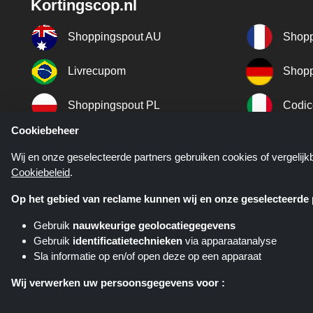
Kortingscop.nl
Shoppingspout AU
Shopp
Livrecupom
Shopp
Shoppingspout PL
Codic
Cookiebeheer
Shoppingspout ES
Shopp
Wij en onze geselecteerde partners gebruiken cookies of vergelij
Cookiebeleid
.
Shoppingspout SE
Shopp
Op het gebied van reclame kunnen wij en onze geselecteerde p
Gebruik
nauwkeurige geolocatiegegevens
Gebruik
identificatietechnieken
via apparaatanalyse
Sla informatie op en/of open deze op een apparaat
Kortingscop.nl is een website di
verschillende affiliate netwerken. K
Wij verwerken uw persoonsgegevens voor :
Gepersonaliseerde advertenties en content aanbieden