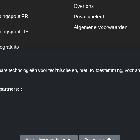
Over ons
ingspout FR
Privacybeleid
Algemene Voorwaarden
ingspout DE
egratuito
ingspout NL
kbare technologieën voor technische en, met uw toestemming, voor a
ingspout DK
artners: :
e u deals, kortingen en kortingscodes biedt; deze deals of aanbiedinge
ortingscop.nl of zijn medewerkers maken geen deel uit van het bestelpr
via deze links, zij ontvangen enkel een commissie via deze links/deals.
Copyright © 2025 Kortingscop. Alle rechten voorbehouden.
Alles afwijzen/Optioneel
Accepteer alles