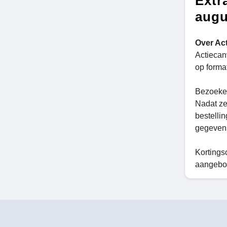
Extr
augu
Over Ac
Actiecan
op forma
Bezoeker
Nadat ze
bestellin
gegevens
Kortings
aangebo