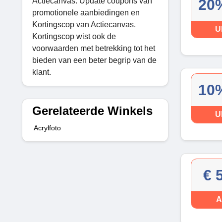
Actiecanvas. Update coupons van
20%
promotionele aanbiedingen en
Kortingscop van Actiecanvas.
U
Kortingscop wist ook de
voorwaarden met betrekking tot het
bieden van een beter begrip van de
klant.
10%
Gerelateerde Winkels
U
Acrylfoto
€ 
A