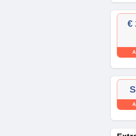
€ 
A
S
A