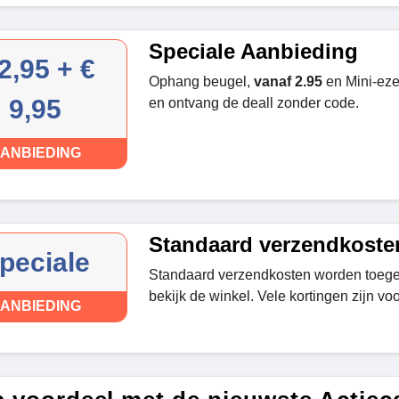
Speciale Aanbieding
2,95 + €
Ophang beugel,
vanaf 2.95
en Mini-ezel
9,95
en ontvang de deall zonder code.
ANBIEDING
Standaard verzendkoste
peciale
Standaard verzendkosten worden toegep
bekijk de winkel. Vele kortingen zijn vo
ANBIEDING