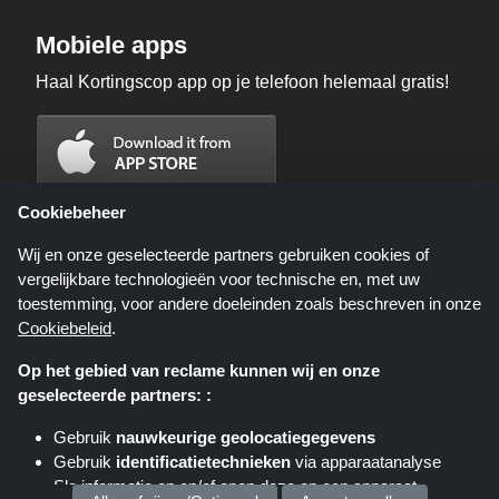
Mobiele apps
Haal Kortingscop app op je telefoon helemaal gratis!
Cookiebeheer
Wij en onze geselecteerde partners gebruiken cookies of
vergelijkbare technologieën voor technische en, met uw
toestemming, voor andere doeleinden zoals beschreven in onze
Cookiebeleid
.
Op het gebied van reclame kunnen wij en onze
geselecteerde partners: :
Kortingscop.nl is een website die u deals, kortingen en kortingscodes biedt;
deze deals of aanbiedingen worden beschikbaar gesteld door verschillende
Gebruik
nauwkeurige geolocatiegegevens
affiliate netwerken. Kortingscop.nl of zijn medewerkers maken geen deel uit
Gebruik
identificatietechnieken
via apparaatanalyse
van het bestelproces wanneer u een bestelling plaatst via deze links, zij
ontvangen enkel een commissie via deze links/deals.
Sla informatie op en/of open deze op een apparaat
Copyright © 2025 Kortingscop. Alle rechten voorbehouden.