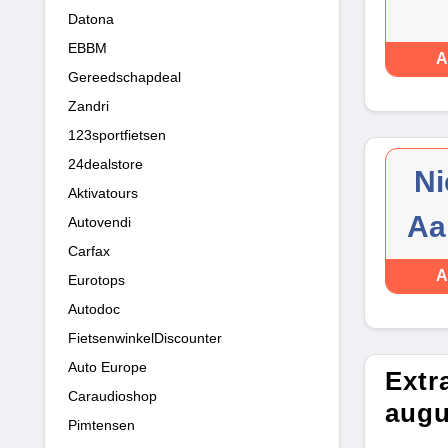
Datona
EBBM
A
Gereedschapdeal
Zandri
123sportfietsen
24dealstore
Ni
Aktivatours
Aa
Autovendi
Carfax
A
Eurotops
Autodoc
FietsenwinkelDiscounter
Auto Europe
Extr
Caraudioshop
augu
Pimtensen