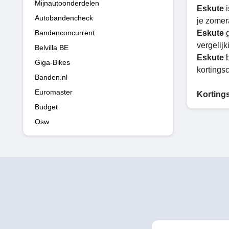
Mijnautoonderdelen
Eskute
i
Autobandencheck
je zomer
Bandenconcurrent
Eskute
g
vergelij
Belvilla BE
Eskute
b
Giga-Bikes
kortingsc
Banden.nl
Euromaster
Korting
Budget
Osw