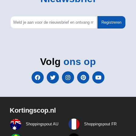
Registreren
Volg
ons op
Kortingscop.nl
Shoppingspout AU
Shoppingspout FR