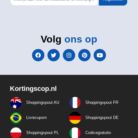
Volg
ons op
Kortingscop.nl
Shoppingspout AU
Shoppingspout FR
Livrecupom
Shoppingspout DE
Shoppingspout PL
Codicegratuito