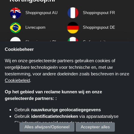
Shoppingspout AU
Shoppingspout FR
Livrecupom
Shoppingspout DE
Shoppingspout PL
Codicegratuito
Cookiebeheer
Shoppingspout ES
Shoppingspout NL
Wij en onze geselecteerde partners gebruiken cookies of
vergelijkbare technologieën voor technische en, met uw
Shoppingspout SE
Shoppingspout DK
toestemming, voor andere doeleinden zoals beschreven in onze
Cookiebeleid
.
Op het gebied van reclame kunnen wij en onze
Over ons
geselecteerde partners: :
Privacybeleid
Gebruik
nauwkeurige geolocatiegegevens
Algemene Voorwaarden
Gebruik
identificatietechnieken
via apparaatanalyse
Sla informatie op en/of open deze op een apparaat
Alles afwijzen/Optioneel
Accepteer alles
Mobiele apps