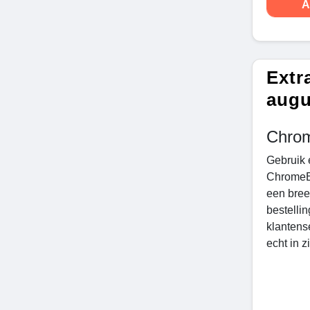
A
Extr
augu
Chrom
Gebruik
ChromeBu
een bree
bestelli
klantens
echt in z