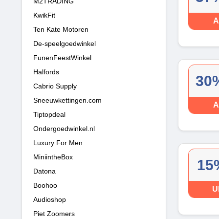
M2TRADING
KwikFit
A
Ten Kate Motoren
De-speelgoedwinkel
FunenFeestWinkel
Halfords
30%
Cabrio Supply
Sneeuwkettingen.com
A
Tiptopdeal
Ondergoedwinkel.nl
Luxury For Men
MiniintheBox
15
Datona
Boohoo
U
Audioshop
Piet Zoomers