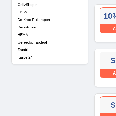
GrillzShop.nl
EBBM
10%
De Kroo Ruitersport
DecoAction
A
HEMA
Gereedschapdeal
Zandri
Karpet24
S
A
S