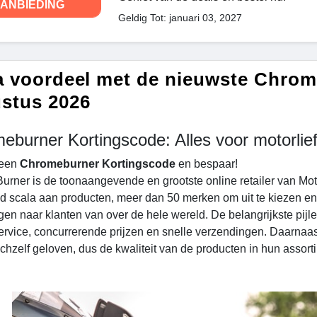
ANBIEDING
Geldig Tot: januari 03, 2027
a voordeel met de nieuwste Chro
stus 2026
eburner Kortingscode: Alles voor motorlie
 een
Chromeburner Kortingscode
en bespaar!
rner is de toonaangevende en grootste online retailer van Mot
d scala aan producten, meer dan 50 merken om uit te kiezen en
ngen naar klanten van over de hele wereld. De belangrijkste pi
ervice, concurrerende prijzen en snelle verzendingen. Daarnaa
ichzelf geloven, dus de kwaliteit van de producten in hun assort