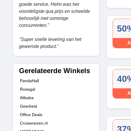
goede service. Helm was het
voordeligste qua prijs en scheelde
behoorlijk met sommige
concurrenten."
50%
"Super snelle levering van het
A
gewenste product."
Gerelateerde Winkels
40%
PandaHall
Rosegal
A
Alibaba
Gearbest
Office Deals
Cruisereizen.nl
37%