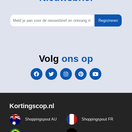
Registreren
Volg
ons op
Kortingscop.nl
Shoppingspout AU
Shoppingspout FR