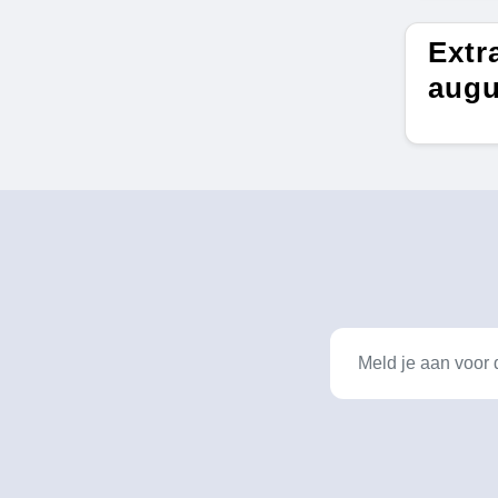
Extr
augu