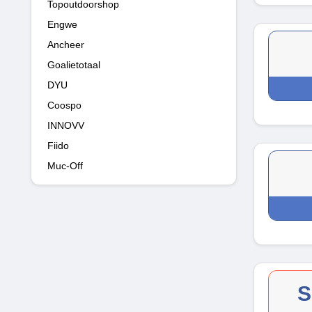
Topoutdoorshop
Engwe
Ancheer
Goalietotaal
DYU
Coospo
INNOVV
Fiido
Muc-Off
S