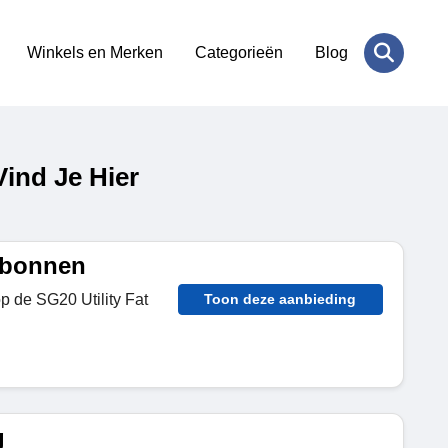
Winkels en Merken
Categorieën
Blog
ind Je Hier
sbonnen
p de SG20 Utility Fat
Toon deze aanbieding
g