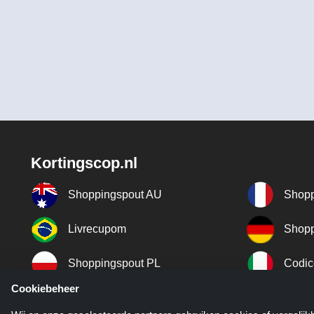
Kortingscop.nl
Shoppingspout AU
Shopp
Livrecupom
Shopp
Shoppingspout PL
Codic
Cookiebeheer
Shoppingspout ES
Shopp