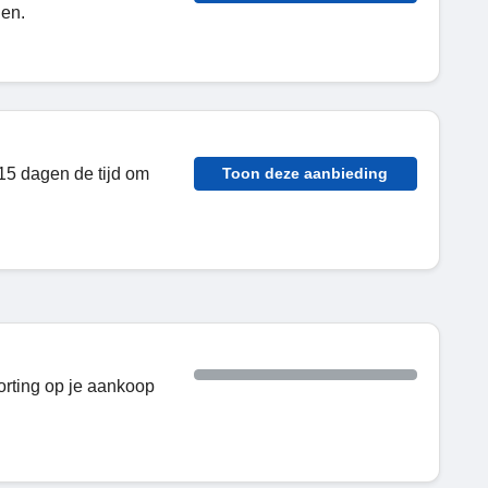
en.
15 dagen de tijd om
Toon deze aanbieding
rting op je aankoop