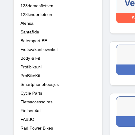
Ve
123damesfietsen
123kinderfietsen
A
Alensa
Santafixie
Betersport BE
Fietsvakantiewinkel
Body & Fit
Profibike.nl
ProBikeKit
Smartphonehoesjes
Cycle Parts
Fietsaccessoires
Fietsen4all
FABBO
Rad Power Bikes