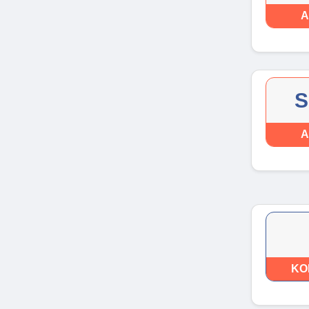
A
S
A
KO