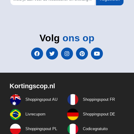
Volg
ons op
Kortingscop.nl
Shoppingspout AU
Shoppingspout FR
Livrecupom
Shoppingspout DE
Shoppingspout PL
Codicegratuito