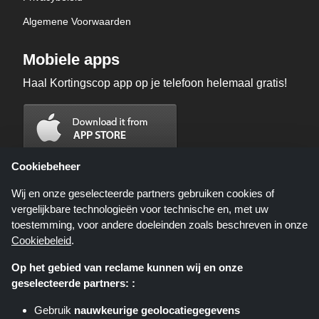
Algemene Voorwaarden
Mobiele apps
Haal Kortingscop app op je telefoon helemaal gratis!
Cookiebeheer
Wij en onze geselecteerde partners gebruiken cookies of
vergelijkbare technologieën voor technische en, met uw
toestemming, voor andere doeleinden zoals beschreven in onze
Cookiebeleid
.
Op het gebied van reclame kunnen wij en onze
geselecteerde partners: :
Kortingscop.nl is een website die u deals, kortingen en kortingscodes biedt;
deze deals of aanbiedingen worden beschikbaar gesteld door verschillende
Gebruik
nauwkeurige geolocatiegegevens
affiliate netwerken. Kortingscop.nl of zijn medewerkers maken geen deel uit