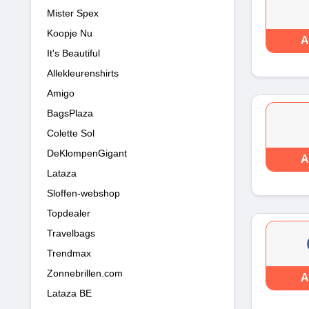
Mister Spex
Koopje Nu
A
It's Beautiful
Allekleurenshirts
Amigo
BagsPlaza
Colette Sol
DeKlompenGigant
A
Lataza
Sloffen-webshop
Topdealer
Travelbags
Trendmax
Zonnebrillen.com
A
Lataza BE