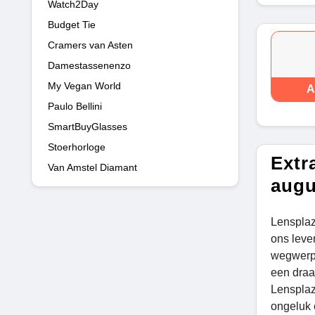
Watch2Day
Budget Tie
Cramers van Asten
Damestassenenzo
My Vegan World
A
Paulo Bellini
SmartBuyGlasses
Stoerhorloge
Extr
Van Amstel Diamant
augu
Lensplaz
ons leve
wegwerp-
een draa
Lensplaz
ongeluk 