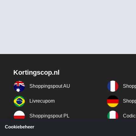
Kortingscop.nl
Shoppingspout AU
Shopp
Livrecupom
Shopp
Shoppingspout PL
Codic
Cookiebeheer
Shoppingspout ES
Shopp