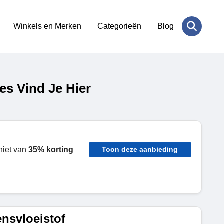
Winkels en Merken
Categorieën
Blog
s Vind Je Hier
niet van
35% korting
Toon deze aanbieding
ensvloeistof