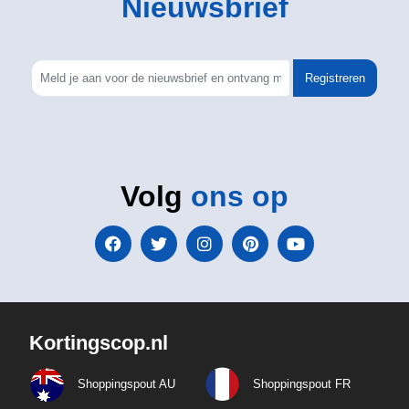
Nieuwsbrief
Registreren
Volg
ons op
Kortingscop.nl
Shoppingspout AU
Shoppingspout FR