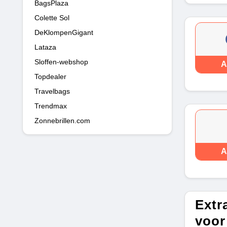
BagsPlaza
Colette Sol
DeKlompenGigant
Lataza
Sloffen-webshop
A
Topdealer
Travelbags
Trendmax
Zonnebrillen.com
A
Extr
voor