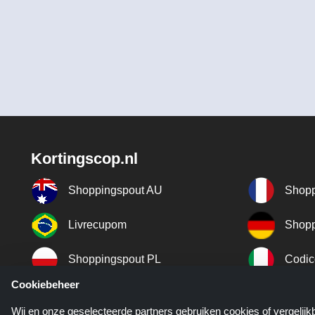
Kortingscop.nl
Shoppingspout AU
Shopp
Livrecupom
Shopp
Shoppingspout PL
Codic
Cookiebeheer
Shoppingspout ES
Shopp
Wij en onze geselecteerde partners gebruiken cookies of vergelij