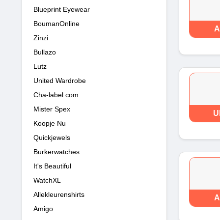
Blueprint Eyewear
BoumanOnline
A
Zinzi
Bullazo
Lutz
United Wardrobe
Cha-label.com
Mister Spex
U
Koopje Nu
Quickjewels
Burkerwatches
It's Beautiful
WatchXL
Allekleurenshirts
A
Amigo