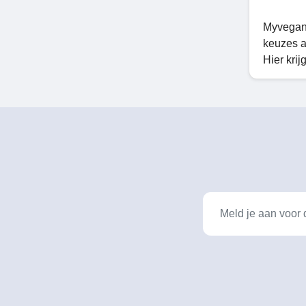
Myveganw
keuzes a
Hier kri