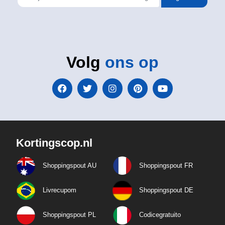
Volg
ons op
Kortingscop.nl
Shoppingspout AU
Shoppingspout FR
Livrecupom
Shoppingspout DE
Shoppingspout PL
Codicegratuito