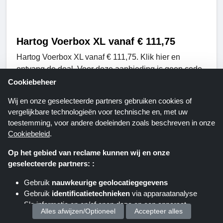
Hartog Voerbox XL vanaf € 111,75
Hartog Voerbox XL vanaf € 111,75. Klik hier en
ontvang de deal. Voor deze aanbieding is geen code
vereist. Klik hier en bekijk de winkel en vele andere
Cookiebeheer
kortingen zijn ook beschikbaar in de winkel.
Wij en onze geselecteerde partners gebruiken cookies of
Geldig Tot: Onbekend
vergelijkbare technologieën voor technische en, met uw
toestemming, voor andere doeleinden zoals beschreven in onze
Cookiebeleid
.
Toon deze aanbieding
Op het gebied van reclame kunnen wij en onze
geselecteerde partners: :
Gebruik
nauwkeurige geolocatiegegevens
Gebruik
identificatietechnieken
via apparaatanalyse
Sla informatie op en/of open deze op een apparaat
Alles afwijzen/Optioneel
Accepteer alles